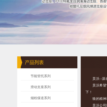
节能管托系列
昊沃--源自
昊沃希望*铸
滑动支座系列
下！
烟粉煤道系列
狼的精神和
昊沃公司以“