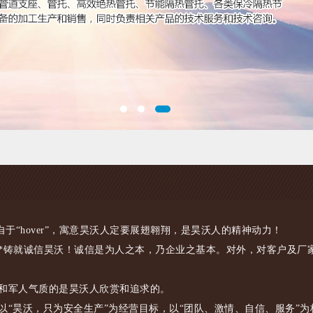
于“hover”，寓意昊沃人定要展翅翱翔，是昊沃人的精神动力！
就诚信昊沃！诚信是为人之本，乃企业之基本。对外，对客户及厂家
军人气质的是昊沃人欣赏和追求的。
昊沃，只为安全生产”为经营目标，以“团队、激情、自信、服务”为