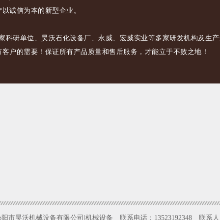
*以诚信为本的新型企业。
研单位、昊沃石化设备厂、永威、宏威实业等多家研发机构及生产企
有客户的需要！保证所有产品质量和售后服务，才能立于不败之地！
阳市昊沃机械设备有限公司|机械设备 联系电话：13523192348 联